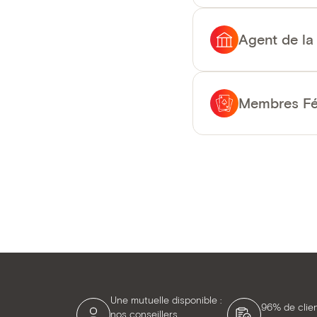
Agent de la
Membres Féd
Une mutuelle disponible :
96% de clie
nos conseillers