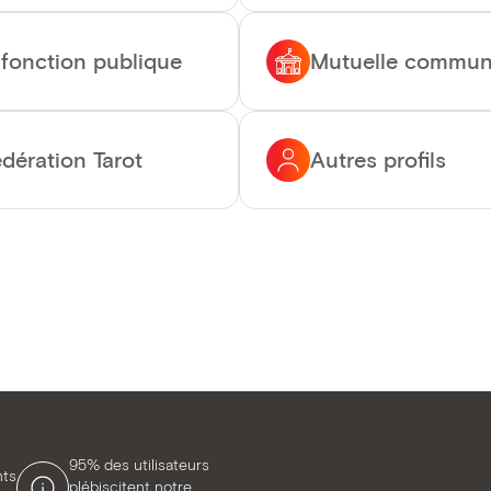
 fonction publique
Mutuelle commun
ération Tarot
Autres profils
95% des utilisateurs
nts
plébiscitent notre