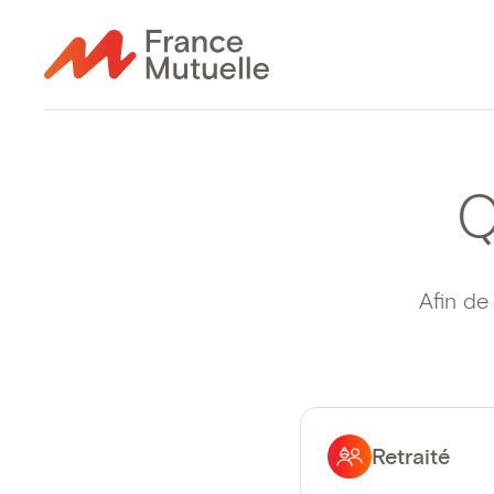
Q
Afin de
Retraité