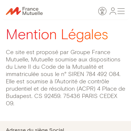
Passer
Espace
Men
au
Accessibilité
personn
contenu
Mention Légales
Ce site est proposé par Groupe France
Mutuelle, Mutuelle soumise aux dispositions
du Livre II du Code de la Mutualité et
immatriculée sous le n° SIREN 784 492 084.
Elle est soumise à l’Autorité de contrôle
prudentiel et de résolution (ACPR) 4 Place de
Budapest. CS 92459. 75436 PARIS CEDEX
09.
Adresse du siège Social