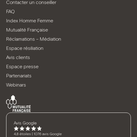
Facebook
LinkedIn
Youtube
TikTok
Contacter un conseiller
FAQ
Index Homme Femme
Mutualité Française
Réclamations – Médiation
Espace résiliation
Avis clients
Espace presse
Partenariats
Webinars
Avis Google
4,8 étoiles | 1076 avis Google