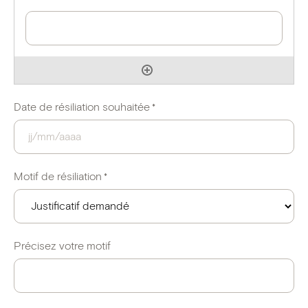
Date de résiliation souhaitée
*
JJ
slash
Motif de résiliation
*
MM
slash
AAAA
Précisez votre motif