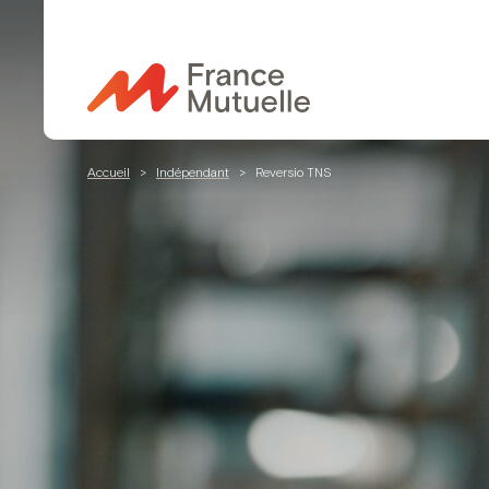
Passer
au
contenu
Accueil
>
Indépendant
>
Reversio TNS
Mutuelle 