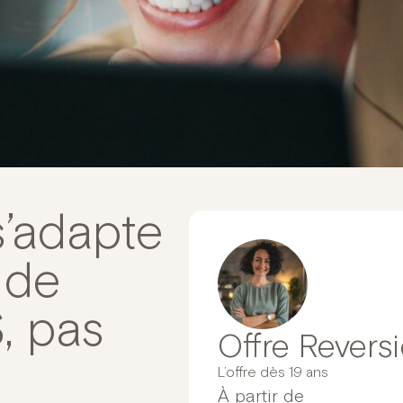
s’adapte
 de
, pas
Offre Revers
L’offre dès 19 ans
À partir de