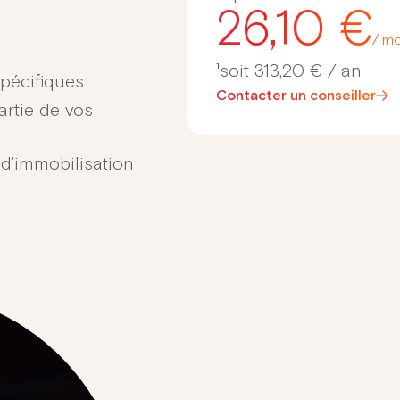
26,10 €
/ mo
¹soit 313,20 € / an
spécifiques
Contacter un conseiller
artie de vos
 d’immobilisation