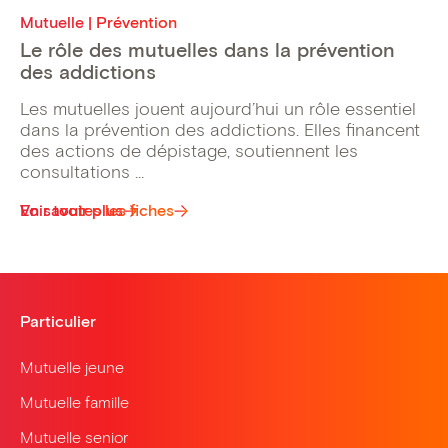
Mutuelle | Prévention
Le rôle des mutuelles dans la prévention
des addictions
Les mutuelles jouent aujourd’hui un rôle essentiel
dans la prévention des addictions. Elles financent
des actions de dépistage, soutiennent les
consultations ...
Voir toutes les fiches
En savoir plus
Particulier
Mutuelle jeune
Mutuelle famille
Mutuelle senior