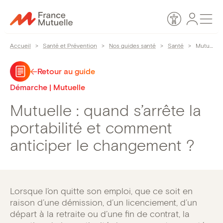
Passer
Espace
Men
au
Accessibilité
personn
contenu
Accueil
>
Santé et Prévention
>
Nos guides santé
>
Santé
>
Mutuelle : quand s’arrête la portabilité et comment anticiper le changement ?
Retour au guide
Démarche | Mutuelle
Mutuelle : quand s’arrête la
portabilité et comment
anticiper le changement ?
Lorsque l’on quitte son emploi, que ce soit en
raison d’une démission, d’un licenciement, d’un
départ à la retraite ou d’une fin de contrat, la