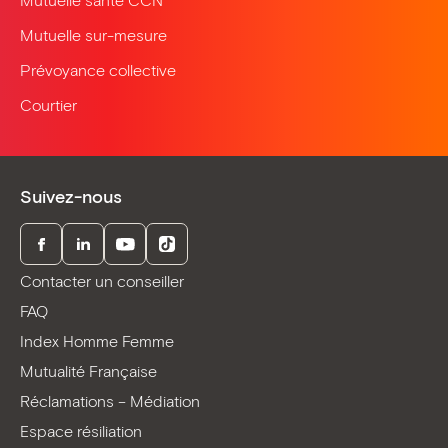
Mutuelle santé CCN
Mutuelle sur-mesure
Prévoyance collective
Courtier
Suivez-nous
Facebook
LinkedIn
Youtube
TikTok
Contacter un conseiller
FAQ
Index Homme Femme
Mutualité Française
Réclamations – Médiation
Espace résiliation