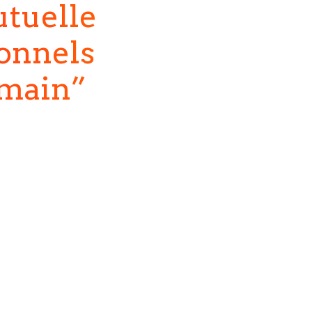
utuelle
ionnels
umain