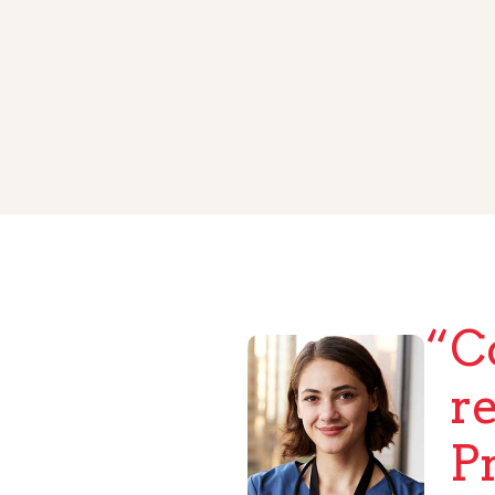
C
r
P