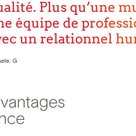
ualité. Plus qu’une m
ne équipe de profess
vec un relationnel h
ele.
G
avantages
ence