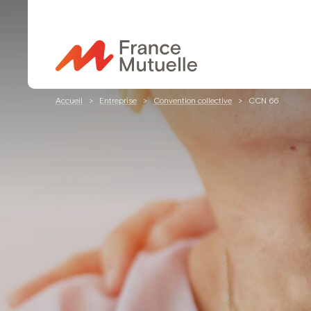
Passer
au
contenu
Accueil
>
Entreprise
>
Convention collective
>
CCN 66
CCN 66