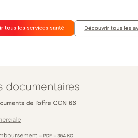
r tous les services santé
Découvrir tous les a
s documentaires
ocuments de l’offre CCN 66
erciale
emboursement
PDF – 354 KO