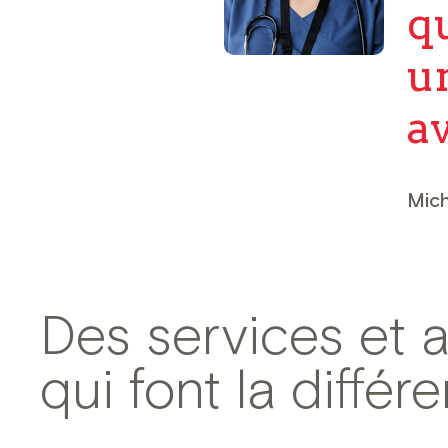
q
u
a
Mich
Des services et 
qui font la différ