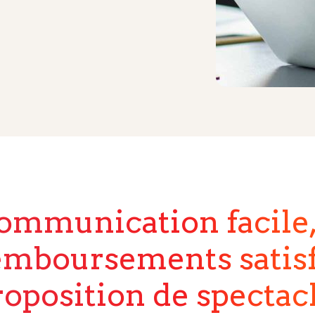
ommunication facile
emboursements satisf
roposition de spectac