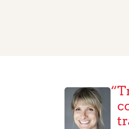
T
co
t