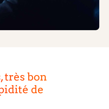
, très bon
apidité de