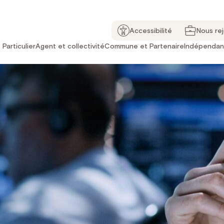
Accessibilité
Nous re
Particulier
Agent et collectivité
Commune et Partenaire
Indépendan
CCN Sécurité