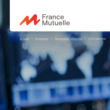
Passer
au
contenu
Accueil
>
Entreprise
>
Convention collective
>
CCN Sécurité
Mutuelle 