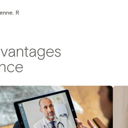
enne. R
avantages
ence