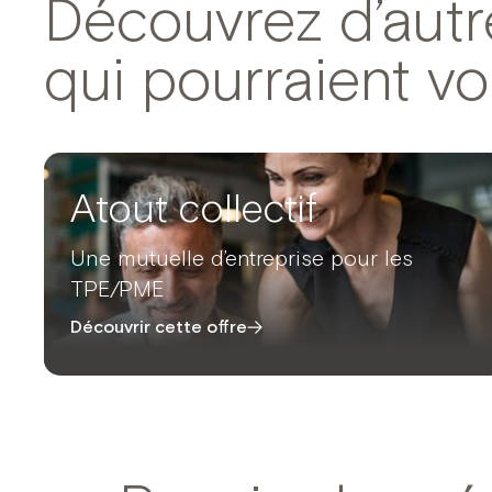
Découvrez d’autr
qui pourraient vo
Atout collectif
Une mutuelle d’entreprise pour les
TPE/PME
Découvrir cette offre