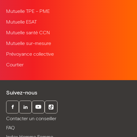
Mutuelle TPE – PME
Mutuelle ESAT
Mutuelle santé CCN
Mutuelle sur-mesure
Prévoyance collective
Courtier
Suivez-nous
Facebook
LinkedIn
Youtube
TikTok
Contacter un conseiller
FAQ
Index Homme Femme