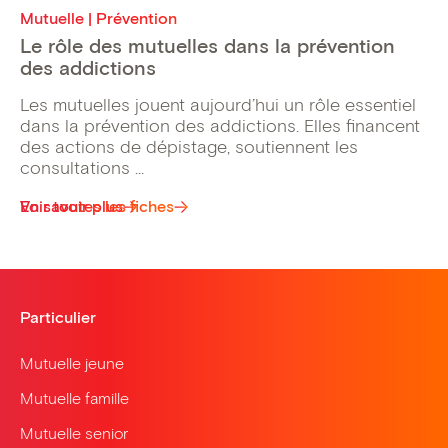
Mutuelle | Prévention
Le rôle des mutuelles dans la prévention
des addictions
Les mutuelles jouent aujourd’hui un rôle essentiel
dans la prévention des addictions. Elles financent
des actions de dépistage, soutiennent les
consultations ...
Voir toutes les fiches
En savoir plus
Particulier
Mutuelle jeune
Mutuelle famille
Mutuelle senior