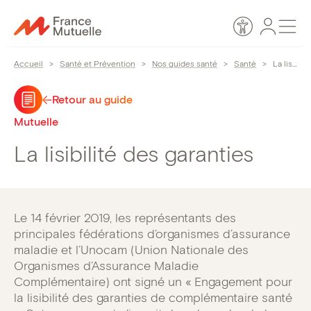
Passer
Espace
Men
au
Accessibilité
personn
contenu
Accueil
>
Santé et Prévention
>
Nos guides santé
>
Santé
>
La lisibilité des garanties
Retour au guide
Mutuelle
La lisibilité des garanties
Le 14 février 2019, les représentants des
principales fédérations d’organismes d’assurance
maladie et l’Unocam (Union Nationale des
Organismes d’Assurance Maladie
Complémentaire) ont signé un « Engagement pour
la lisibilité des garanties de complémentaire santé