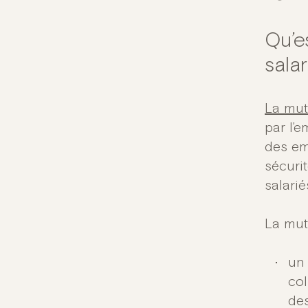
Qu’e
salar
La mutu
par l’e
des em
sécuri
salarié
La mutu
un 
col
des