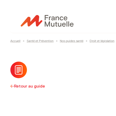
Passer
au
contenu
Accueil
>
Santé et Prévention
>
Nos guides santé
>
Droit et législation
Retour au guide