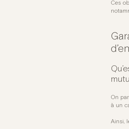
Ces ob
notamm
Gar
d’en
Qu’e
mutu
On par
à un ca
Ainsi, 