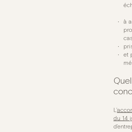
éch
à a
pro
cas
pri
et
mé
Quel
conc
L’
accor
du 14 
d’entre