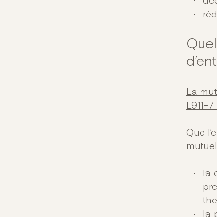
déd
réd
Quel
d’ent
La mut
L911-7
Que l’e
mutuel
la 
pre
the
la 