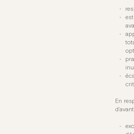
res
est
ava
app
tot
opt
pr
inu
éca
cri
En resp
d’avant
exo