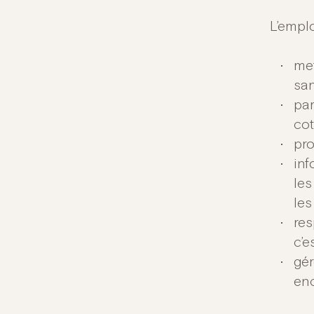
L’emplo
met
san
par
cot
pro
inf
les
les
res
c’e
gér
enc