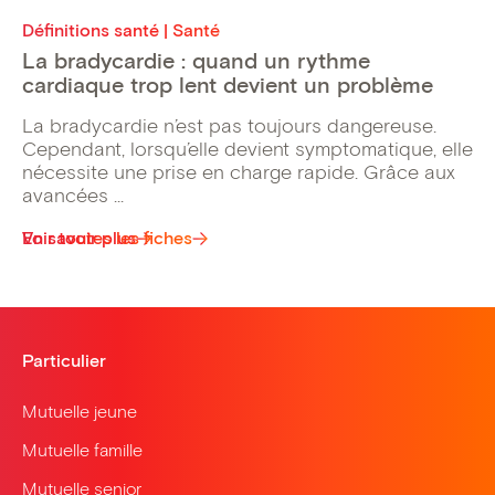
Définitions santé | Santé
La bradycardie : quand un rythme
cardiaque trop lent devient un problème
La bradycardie n’est pas toujours dangereuse.
Cependant, lorsqu’elle devient symptomatique, elle
nécessite une prise en charge rapide. Grâce aux
avancées ...
Voir toutes les fiches
En savoir plus
Particulier
Mutuelle jeune
Mutuelle famille
Mutuelle senior