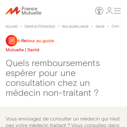
Passer
Espace
Men
au
Accessibilité
personn
contenu
Accueil
>
Santé et Prévention
>
Nos guides santé
>
Santé
>
Quels remboursements espérer pour une consultation chez un médecin non-traitant ?
Retour au guide
Mutuelle | Santé
Quels remboursements
espérer pour une
consultation chez un
médecin non-traitant ?
Vous envisagez de consulter un médecin qui n’est
pas votre médecin traitant ? Vous consultez dans