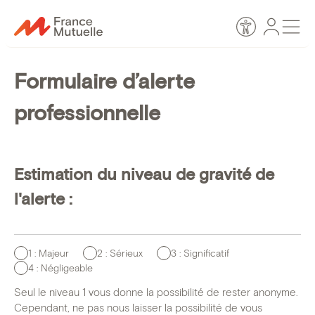
Passer
Espace
Men
au
Accessibilité
personn
contenu
Formulaire d’alerte
professionnelle
Estimation du niveau de gravité de
l'alerte :
Estimation
1 : Majeur
2 : Sérieux
3 : Significatif
4 : Négligeable
du
niveau
Seul le niveau 1 vous donne la possibilité de rester anonyme.
de
Cependant, ne pas nous laisser la possibilité de vous