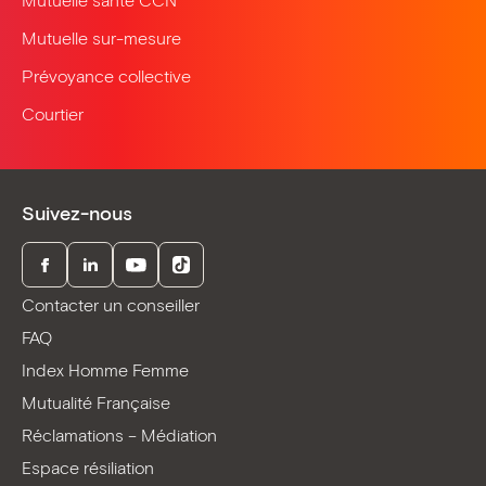
Mutuelle santé CCN
Mutuelle sur-mesure
Prévoyance collective
Courtier
Suivez-nous
Facebook
LinkedIn
Youtube
TikTok
Contacter un conseiller
FAQ
Index Homme Femme
Mutualité Française
Réclamations – Médiation
Espace résiliation