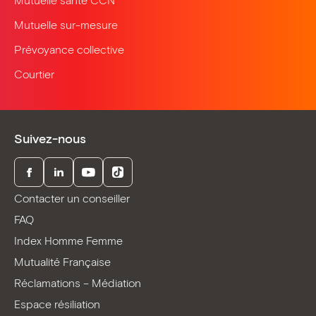
Mutuelle santé CCN
Mutuelle sur-mesure
Prévoyance collective
Courtier
Suivez-nous
Facebook
LinkedIn
Youtube
TikTok
Contacter un conseiller
FAQ
Index Homme Femme
Mutualité Française
Réclamations – Médiation
Espace résiliation