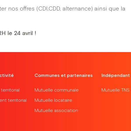
r nos offres (CDI,CDD, alternance) ainsi que la
 le 24 avril !
ctivité
Communes et partenaires
Indépendant
erritorial
Mutuelle communale
Mutuelle TNS
t territorial
Mutuelle locataire
Mutuelle association