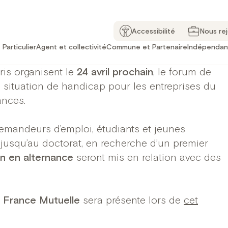
Accessibilité
Nous re
Particulier
Agent et collectivité
Commune et Partenaire
Indépendan
ris organisent le
24 avril prochain
, le forum de
situation de handicap pour les entreprises du
ances.
emandeurs d’emploi, étudiants et jeunes
jusqu’au doctorat, en recherche d’un premier
n en alternance
seront mis en relation avec des
,
France Mutuelle
sera présente lors de
cet