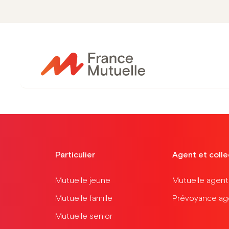
Passer
au
🎁
1 MOIS O
contenu
Particulier
Agent et colle
Mutuelle jeune
Mutuelle agent t
Mutuelle famille
Prévoyance agen
Mutuelle senior