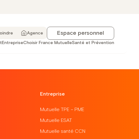
ouscription !
Espace personnel
joindre
Agence
t
Entreprise
Choisir France Mutuelle
Santé et Prévention
Entreprise
Mutuelle TPE – PME
Mutuelle ESAT
Mutuelle santé CCN