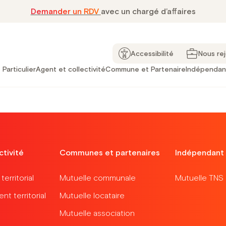
Demander un RDV
avec un chargé d’affaires
FFERT :
Offre exclusive à ne pas rater pour toute nouvelle s
Accessibilité
Nous re
Particulier
Agent et collectivité
Commune et Partenaire
Indépendan
ctivité
Communes et partenaires
Indépendant
erritorial
Mutuelle communale
Mutuelle TNS
t territorial
Mutuelle locataire
Mutuelle association