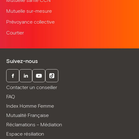
Mutuelle santé CCN
Mutuelle sur-mesure
Prévoyance collective
Courtier
Suivez-nous
Facebook
LinkedIn
Youtube
TikTok
Contacter un conseiller
FAQ
Index Homme Femme
Mutualité Française
Réclamations – Médiation
Espace résiliation