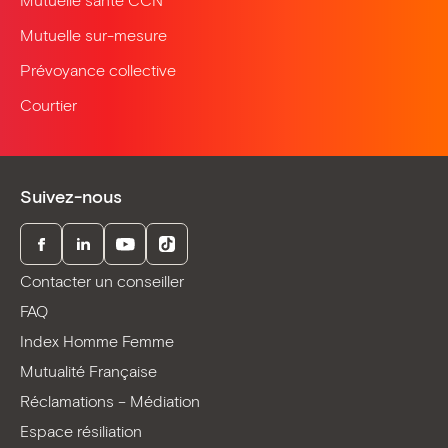
Mutuelle santé CCN
Mutuelle sur-mesure
Prévoyance collective
Courtier
Suivez-nous
Facebook
LinkedIn
Youtube
TikTok
Contacter un conseiller
FAQ
Index Homme Femme
Mutualité Française
Réclamations – Médiation
Espace résiliation