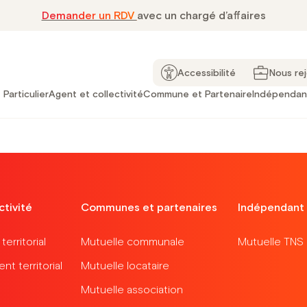
Demander un RDV
avec un chargé d’affaires
FFERT :
Offre exclusive à ne pas rater pour toute nouvelle s
Accessibilité
Nous re
Particulier
Agent et collectivité
Commune et Partenaire
Indépendan
ctivité
Communes et partenaires
Indépendant
erritorial
Mutuelle communale
Mutuelle TNS
t territorial
Mutuelle locataire
Mutuelle association