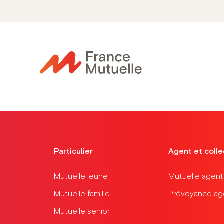
Passer
au
🎁
1 MOIS O
contenu
Particulier
Agent et colle
Mutuelle jeune
Mutuelle agent t
Mutuelle famille
Prévoyance agen
Mutuelle senior