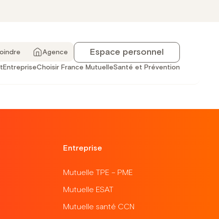
ouscription !
Espace personnel
joindre
Agence
t
Entreprise
Choisir France Mutuelle
Santé et Prévention
Entreprise
Mutuelle TPE – PME
Mutuelle ESAT
Mutuelle santé CCN