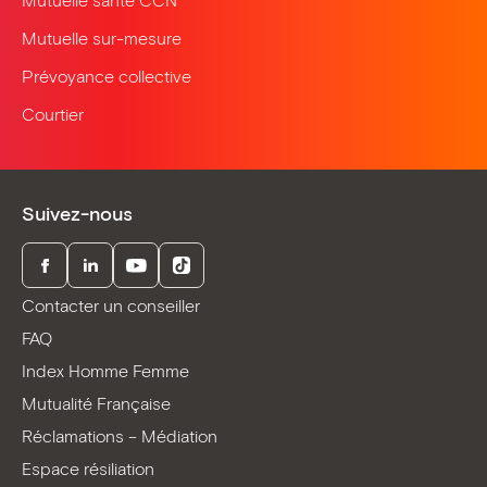
Mutuelle santé CCN
Mutuelle sur-mesure
Prévoyance collective
Courtier
Suivez-nous
Facebook
LinkedIn
Youtube
TikTok
Contacter un conseiller
FAQ
Index Homme Femme
Mutualité Française
Réclamations – Médiation
Espace résiliation