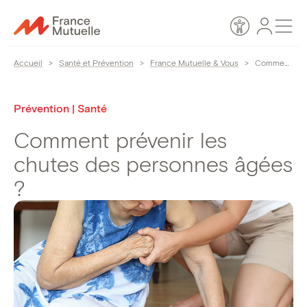
Passer
Espace
Men
au
Accessibilité
personn
contenu
Accueil
>
Santé et Prévention
>
France Mutuelle & Vous
>
Comment prévenir les chutes des personnes âgées ?
Prévention | Santé
Comment prévenir les
chutes des personnes âgées
?