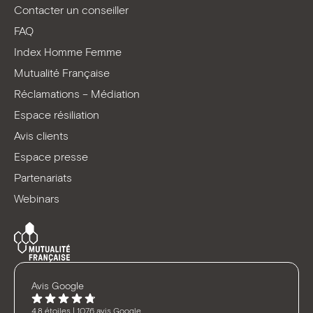
Facebook
LinkedIn
Youtube
TikTok
Contacter un conseiller
FAQ
Index Homme Femme
Mutualité Française
Réclamations – Médiation
Espace résiliation
Avis clients
Espace presse
Partenariats
Webinars
Avis Google
4,8 étoiles | 1076 avis Google