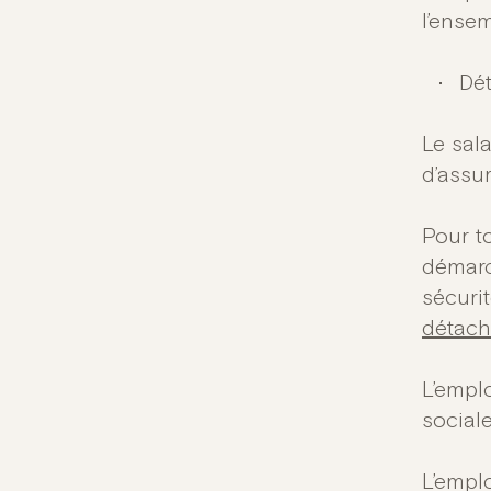
l’ense
Dé
Le sal
d’assu
Pour t
démarc
sécurit
détac
L’emplo
social
L’empl