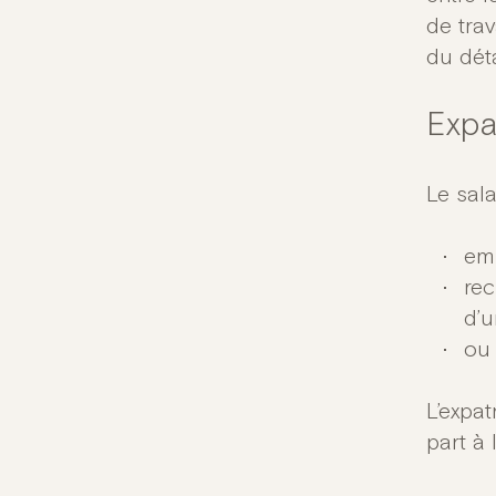
de tra
du déta
Expa
Le sala
em
rec
d’u
ou 
L’expat
part à 