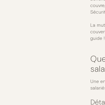
couvre
Sécurit
La mutu
couver
guide !
Que
sala
Une en
salarié
Dét