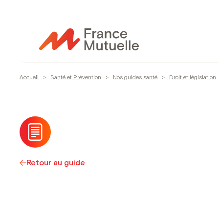
Passer
au
contenu
Accueil
>
Santé et Prévention
>
Nos guides santé
>
Droit et législation
Retour au guide