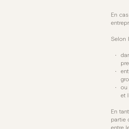
En ca
entrep
Selon l
dan
pre
ent
gro
ou 
et 
En tant
partie 
entre l