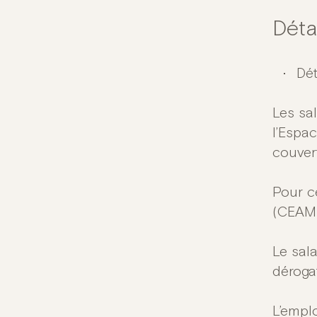
Dét
Dét
Les sa
l’Espa
couver
Pour c
(CEAM)
Le sala
déroga
L’empl