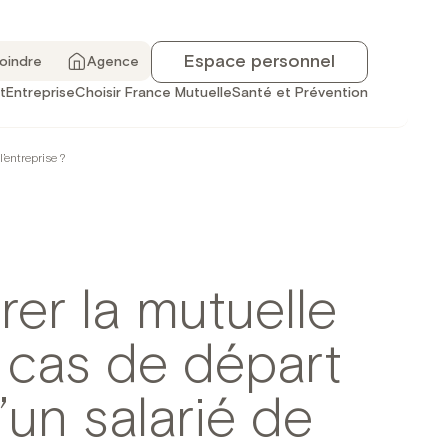
Espace personnel
joindre
Agence
t
Entreprise
Choisir France Mutuelle
Santé et Prévention
’entreprise ?
er la mutuelle
n cas de départ
d’un salarié de