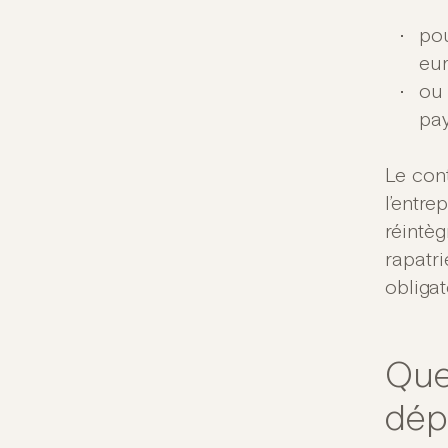
pou
eur
ou 
pay
Le con
l’entre
réintè
rapatr
obligat
Que
dépa