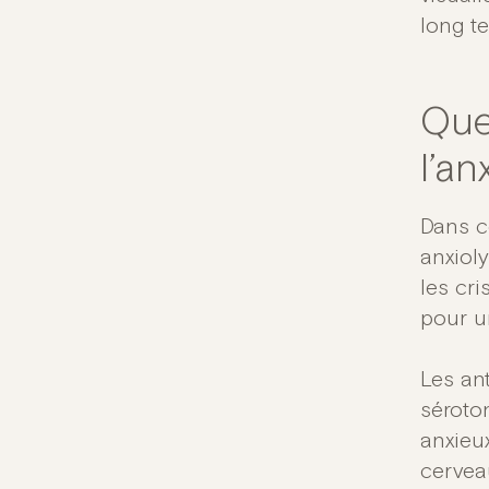
long t
Que
l’an
Dans ce
anxiol
les cr
pour un
Les ant
séroto
anxieu
cervea