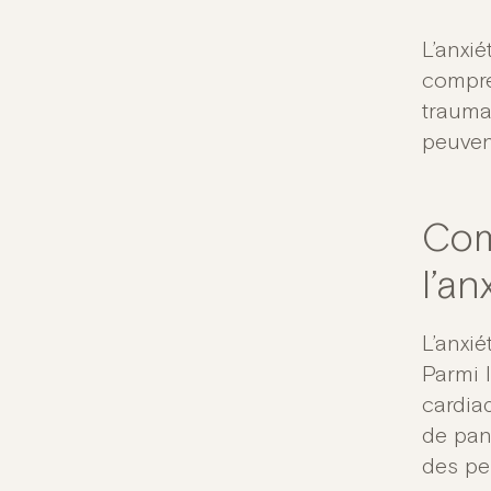
L’anxié
compre
trauma
peuven
Com
l’an
L’anxi
Parmi 
cardiaq
de pani
des pe