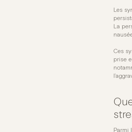
Les sy
persis
La per
nausée
Ces sy
prise 
notamm
l’aggra
Que
stre
Parmi 