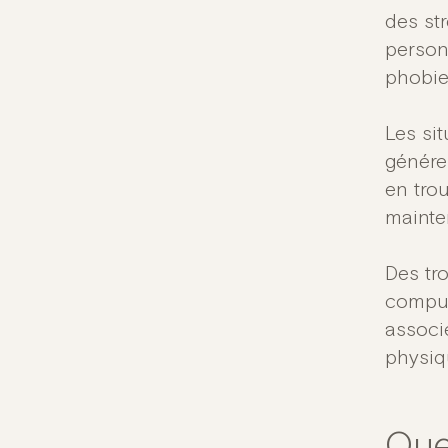
des st
person
phobie
Les sit
générer
en trou
mainten
Des tr
compul
associ
physiq
Que