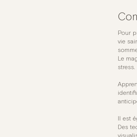
Com
Pour pr
vie sa
sommeil
Le mag
stress.
Apprend
identif
anticip
Il est 
Des te
visuali