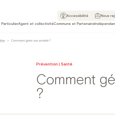
Accessibilité
Nous re
Particulier
Agent et collectivité
Commune et Partenaire
Indépendan
être
>
Comment gérer son anxiété ?
Prévention | Santé
Comment gér
?