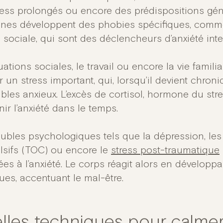
ress prolongés ou encore des prédispositions gén
nes développent des phobies spécifiques, comme
 sociale, qui sont des déclencheurs d’anxiété inte
uations sociales, le travail ou encore la vie famil
 un stress important, qui, lorsqu’il devient chron
bles anxieux. L’excès de cortisol, hormone du stre
ir l’anxiété dans le temps.
oubles psychologiques tels que la dépression, le
sifs (TOC) ou encore le
stress post-traumatique
ées à l’anxiété. Le corps réagit alors en dévelop
ues, accentuant le mal-être.
lles techniques pour calmer 