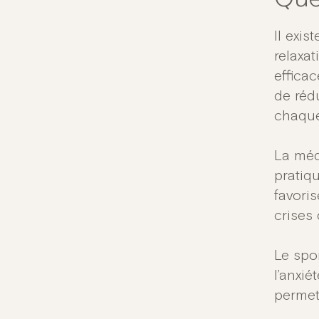
Il exis
relaxa
efficac
de réd
chaque 
La méd
pratiq
favoris
crises
Le spor
l’anxié
permet