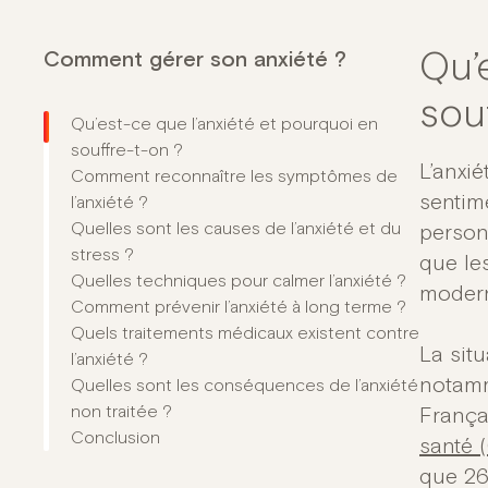
Comment gérer son anxiété ?
Qu’
sou
Qu’est-ce que l’anxiété et pourquoi en
souffre-t-on ?
L’anxi
Comment reconnaître les symptômes de
sentime
l’anxiété ?
Quelles sont les causes de l’anxiété et du
personn
stress ?
que le
Quelles techniques pour calmer l’anxiété ?
modern
Comment prévenir l’anxiété à long terme ?
Quels traitements médicaux existent contre
La sit
l’anxiété ?
notamm
Quelles sont les conséquences de l’anxiété
non traitée ?
Françai
Conclusion
santé 
que 26