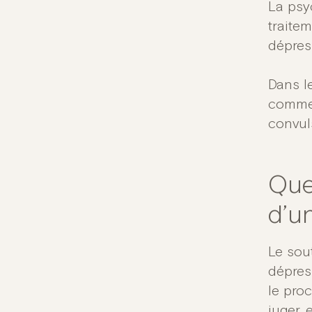
La psyc
traite
dépres
Dans le
comme 
convul
Que
d’u
Le sou
dépress
le proc
juger, 