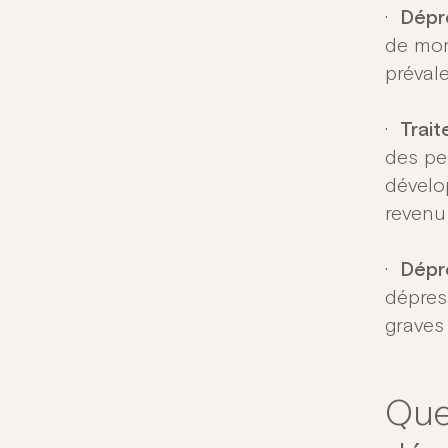
·
Dépr
de mor
préval
·
Trai
des pe
dévelo
revenu
·
Dépr
dépres
graves
Que