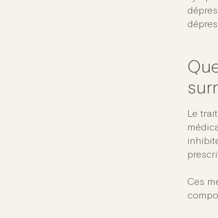
dépress
dépress
Que
sur
Le tra
médica
inhibit
prescri
Ces mé
compor