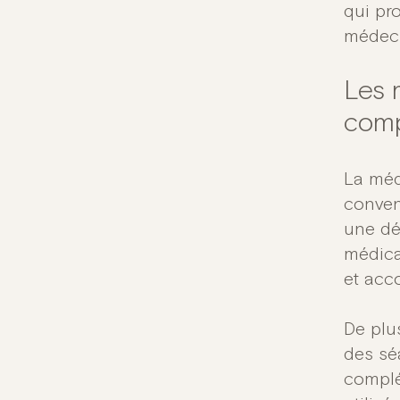
qui pr
médeci
Les 
comp
La méd
conven
une dém
médica
et acc
De plu
des sé
complé