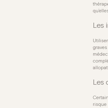
thérape
qu’elle
Les 
Utilis
graves
médeci
complé
allopa
Les 
Certai
risque 