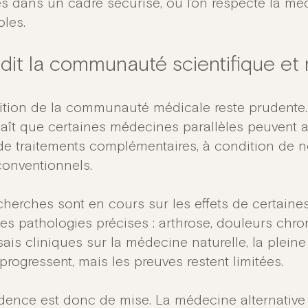
ées dans un cadre sécurisé, où l’on respecte la mé
oles.
dit la communauté scientifique et
ition de la communauté médicale reste prudente
aît que certaines médecines parallèles peuvent av
de traitements complémentaires, à condition de n
conventionnels.
cherches sont en cours sur les effets de certaines
es pathologies précises : arthrose, douleurs chro
sais cliniques sur la médecine naturelle, la plein
 progressent, mais les preuves restent limitées.
dence est donc de mise. La médecine alternative 