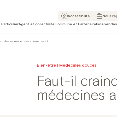
Accessibilité
Nous re
Particulier
Agent et collectivité
Commune et Partenaire
Indépendan
raindre les médecines alternatives ?
Bien-être | Médecines douces
Faut-il crain
médecines al