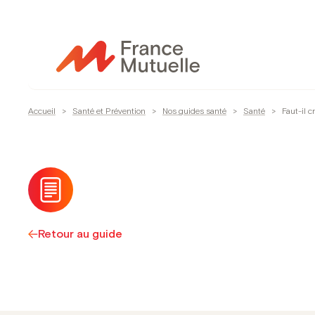
Passer
au
contenu
Accueil
>
Santé et Prévention
>
Nos guides santé
>
Santé
>
Faut-il c
Retour au guide