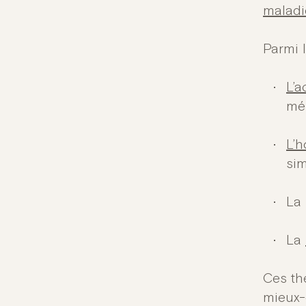
maladi
Parmi 
L’
mér
L’
sim
La 
La
Ces th
mieux-