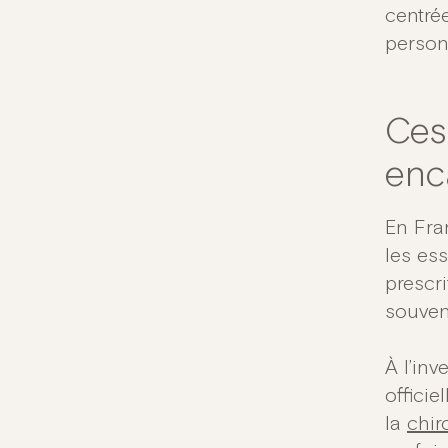
centrée
personn
Ces
enc
En Fra
les ess
prescr
souven
À l’in
offici
la
chir