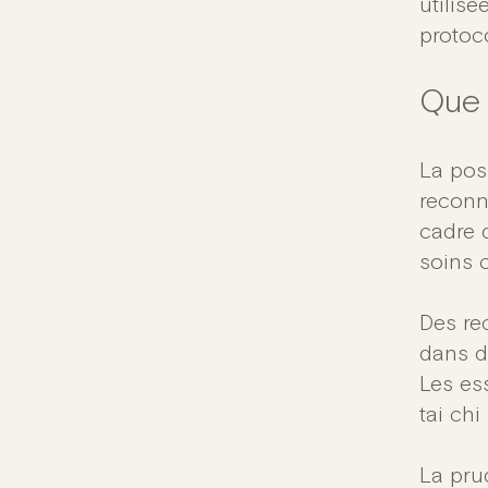
utilis
protoc
Que 
La pos
reconn
cadre 
soins 
Des re
dans d
Les es
tai chi
La pru