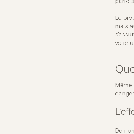
parfoi
Le prob
mais a
s’assu
voire 
Quel
Même s
danger
L’ef
De nom