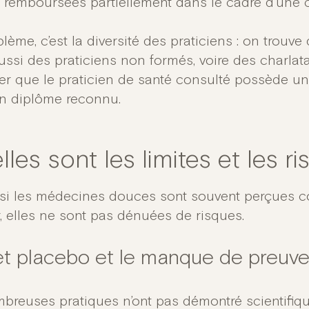
s remboursées partiellement dans le cadre d’une 
lème, c’est la diversité des praticiens : on trouve
ussi des praticiens non formés, voire des charlata
rer que le praticien de santé consulté possède un
un diplôme reconnu.
les sont les limites et les r
i les médecines douces sont souvent perçues c
, elles ne sont pas dénuées de risques.
fet placebo et le manque de preuv
breuses pratiques n’ont pas démontré scientifiqu