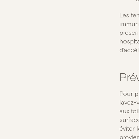
Les fe
immuno
prescr
hospita
d’accél
Prév
Pour pr
lavez-v
aux to
surface
éviter 
provien