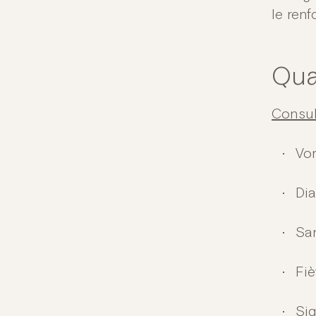
le renf
Qua
Consul
Vo
Dia
San
Fiè
Si