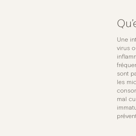
Qu’e
Une int
virus 
inflamm
fréque
sont p
les mic
consom
mal cu
immatur
prévent