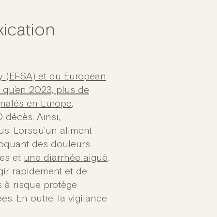
xication
y (EFSA) et du European
 qu’en 2023, plus de
gnalés en Europe
,
 décès. Ainsi,
ous. Lorsqu’un aliment
ovoquant des douleurs
les et
une diarrhée aiguë
.
ir rapidement et de
ns à risque protège
s. En outre, la vigilance