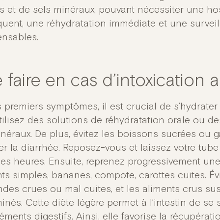
s et de sels minéraux, pouvant nécessiter une hos
uent, une réhydratation immédiate et une surveill
ensables.
faire en cas d’intoxication a
s premiers symptômes, il est crucial de s’hydrat
utilisez des solutions de réhydratation orale ou d
inéraux. De plus, évitez les boissons sucrées ou 
er la diarrhée. Reposez-vous et laissez votre tube
es heures. Ensuite, reprenez progressivement une
ts simples, bananes, compote, carottes cuites. Évit
ndes crues ou mal cuites, et les aliments crus sus
nés. Cette diète légère permet à l’intestin de se st
ments digestifs. Ainsi, elle favorise la récupératio