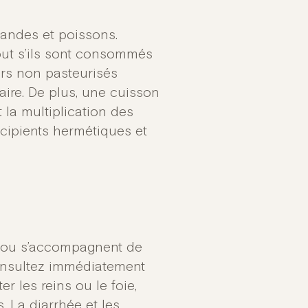
viandes et poissons.
tout s’ils sont consommés
iers non pasteurisés
ire. De plus, une cuisson
 la multiplication des
écipients hermétiques et
t ou s’accompagnent de
consultez immédiatement
r les reins ou le foie,
 La diarrhée et les