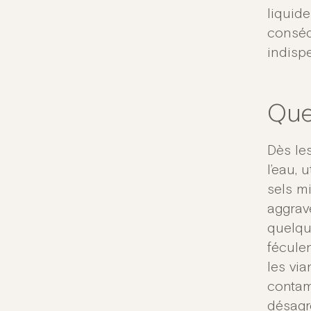
liquide
conséq
indisp
Que 
Dès le
l’eau, 
sels m
aggrav
quelqu
féculen
les via
contami
désagré