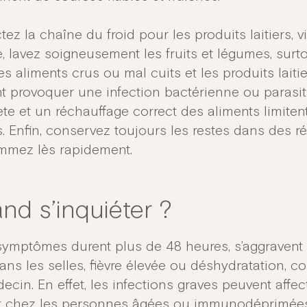
ez la chaîne du froid pour les produits laitiers, 
e, lavez soigneusement les fruits et légumes, sur
es aliments crus ou mal cuits et les produits lait
t provoquer une infection bactérienne ou parasita
te et un réchauffage correct des aliments limitent
. Enfin, conservez toujours les restes dans des r
mez lès rapidement.
nd s’inquiéter ?
 symptômes durent plus de 48 heures, s’aggraven
ans les selles, fièvre élevée ou déshydratation, 
cin. En effet, les infections graves peuvent affecte
t chez les personnes âgées ou immunodéprimées.