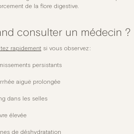
orcement de la flore digestive.
nd consulter un médecin ?
tez rapidement
si vous observez :
missements persistants
rrhée aiguë prolongée
g dans les selles
vre élevée
gnes de déshydratation