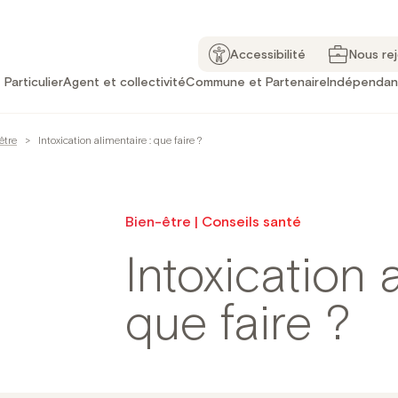
Accessibilité
Nous re
Particulier
Agent et collectivité
Commune et Partenaire
Indépendan
être
>
Intoxication alimentaire : que faire ?
Bien-être | Conseils santé
Intoxication a
que faire ?