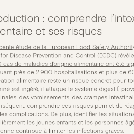
oduction : comprendre l’into
entaire et ses risques
cente étude de la European Food Safety Authorit
 for Disease Prevention and Control (ECDC) révèle
 cas de maladies d’origine alimentaire ont été si
uant près de 2 900 hospitalisations et plus de 60
ication alimentaire reste un risque concret pour t
iné est ingéré, il attaque le système digestif, pr
nales, des vomissements, des crampes intestina
nséquent, comprendre ces risques permet de réag
 les complications. De plus, identifier les situatio
lièrement les jeunes enfants et les personnes âgée
enne contribue à limiter les infections graves.