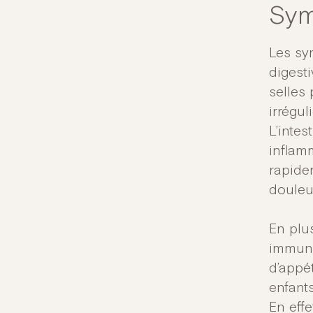
Sym
Les sy
digest
selles 
irrégul
L’intes
inflam
rapidem
douleur
En plu
immunit
d’appét
enfant
En eff