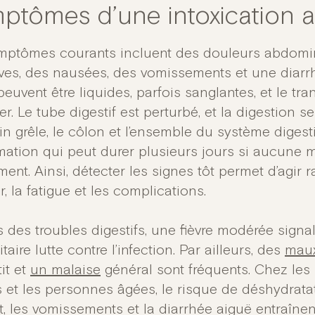
ptômes d’une intoxication a
mptômes courants incluent des douleurs abdomi
ives, des nausées, des vomissements et une diarrh
peuvent être liquides, parfois sanglantes, et le tran
ier. Le tube digestif est perturbé, et la digestion se 
tin grêle, le côlon et l’ensemble du système diges
mation qui peut durer plusieurs jours si aucune m
ent. Ainsi, détecter les signes tôt permet d’agir r
, la fatigue et les complications.
s des troubles digestifs, une fièvre modérée sign
aire lutte contre l’infection. Par ailleurs, des
maux
it et
un malaise
général sont fréquents. Chez les 
s et les personnes âgées, le risque de déshydrat
et, les vomissements et la diarrhée aiguë entraîne