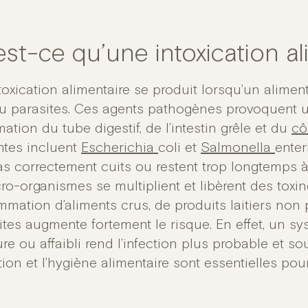
st-ce qu’une intoxication al
oxication alimentaire se produit lorsqu’un aliment
ou parasites. Ces agents pathogènes provoquent 
ation du tube digestif, de l’intestin grêle et du
cô
ntes incluent
Escherichia
coli et
Salmonella
enter
as correctement cuits ou restent trop longtemps 
ro-organismes se multiplient et libèrent des toxine
mation d’aliments crus, de produits laitiers non
ites augmente fortement le risque. En effet, un s
e ou affaibli rend l’infection plus probable et sou
ion et l’hygiène alimentaire sont essentielles pour