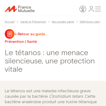
Passer
Espace
Men
au
Accessibilité
personn
contenu
Accueil
>
Santé et Prévention
>
Nos guides santé
>
Définitions santé
>
Retour au guide
Prévention | Santé
Le tétanos : une menace
silencieuse, une protection
vitale
Le tétanos est une maladie infectieuse grave
causée par la bactérie
Clostridium tetani
. Cette
bactérie anaérobie produit une toxine tétanique