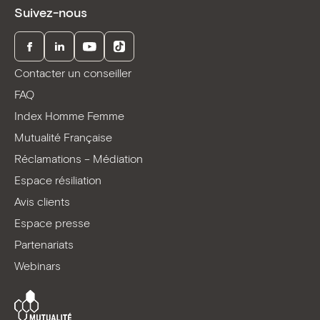
Suivez-nous
Facebook
LinkedIn
Youtube
TikTok
Contacter un conseiller
FAQ
Index Homme Femme
Mutualité Française
Réclamations – Médiation
Espace résiliation
Avis clients
Espace presse
Partenariats
Webinars