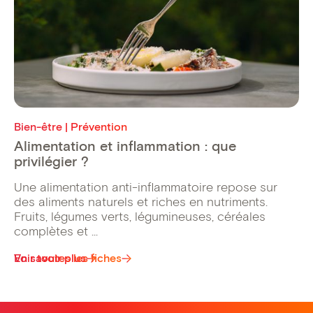
Bien-être | Prévention
Alimentation et inflammation : que
privilégier ?
Une alimentation anti-inflammatoire repose sur
des aliments naturels et riches en nutriments.
Fruits, légumes verts, légumineuses, céréales
complètes et ...
Voir toutes les fiches
En savoir plus