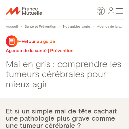
Passer
Espace
Men
au
Accessibilité
personn
contenu
Accueil
>
Santé et Prévention
>
Nos guides santé
>
Agenda de la santé
Retour au guide
Agenda de la santé | Prévention
Mai en gris : comprendre les
tumeurs cérébrales pour
mieux agir
Et si un simple mal de tête cachait
une pathologie plus grave comme
une tumeur cérébrale ?