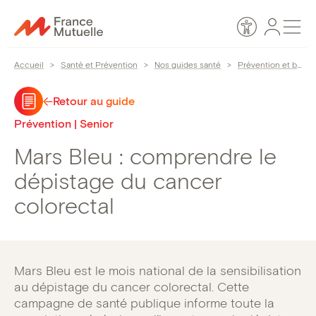
Passer
Espace
Men
au
Accessibilité
personn
contenu
Accueil
>
Santé et Prévention
>
Nos guides santé
>
Prévention et bien-être
Retour au guide
Prévention | Senior
Mars Bleu : comprendre le
dépistage du cancer
colorectal
Mars Bleu est le mois national de la sensibilisation
au dépistage du cancer colorectal. Cette
campagne de santé publique informe toute la