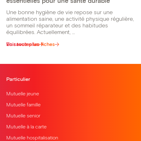
essentielles pour une santé durable
Une bonne hygiène de vie repose sur une
alimentation saine, une activité physique régulière,
un sommeil réparateur et des habitudes
équilibrées. Actuellement, ...
Voir toutes les fiches
En savoir plus
Particulier
Mutuelle jeune
Mutuelle famille
Mutuelle senior
Mutuelle à la carte
Mutuelle hospitalisation