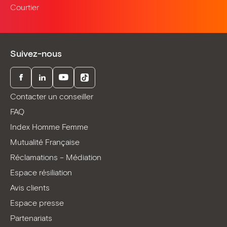
Courtier
Suivez-nous
Facebook
LinkedIn
Youtube
TikTok
Contacter un conseiller
FAQ
Index Homme Femme
Mutualité Française
Réclamations – Médiation
Espace résiliation
Avis clients
Espace presse
Partenariats