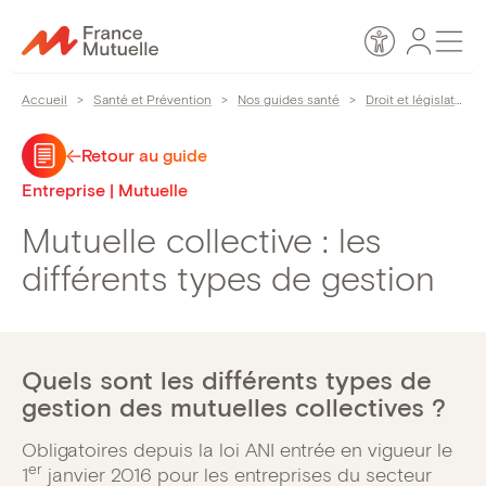
Passer
Espace
Men
au
Accessibilité
personn
contenu
Accueil
>
Santé et Prévention
>
Nos guides santé
>
Droit et législation
Retour au guide
Entreprise | Mutuelle
Mutuelle collective : les
différents types de gestion
Quels sont les différents types de
gestion des mutuelles collectives ?
Obligatoires depuis la loi ANI entrée en vigueur le
er
1
janvier 2016 pour les entreprises du secteur