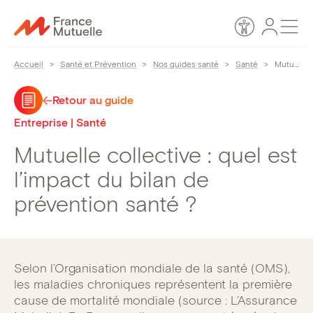
Passer
Espace
Men
au
Accessibilité
personn
contenu
Accueil
>
Santé et Prévention
>
Nos guides santé
>
Santé
>
Mutuelle collective : quel est l’impact du bilan de prévention santé ?
Retour au guide
Entreprise | Santé
Mutuelle collective : quel est
l’impact du bilan de
prévention santé ?
Selon l’Organisation mondiale de la santé (OMS),
les maladies chroniques représentent la première
cause de mortalité mondiale (source : L’Assurance