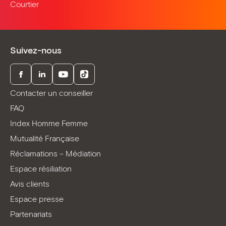
Courtier
Suivez-nous
Facebook
LinkedIn
Youtube
TikTok
Contacter un conseiller
FAQ
Index Homme Femme
Mutualité Française
Réclamations – Médiation
Espace résiliation
Avis clients
Espace presse
Partenariats