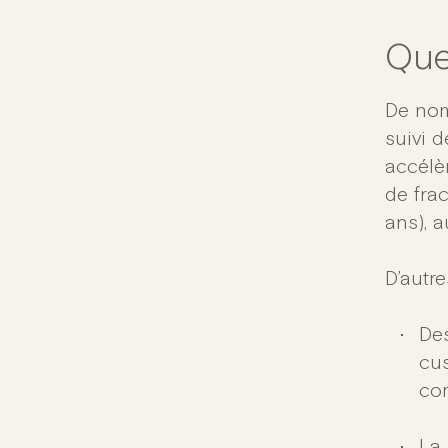
Que
De nom
suivi d
accélè
de fra
ans), 
D’autr
Des
cu
co
La 