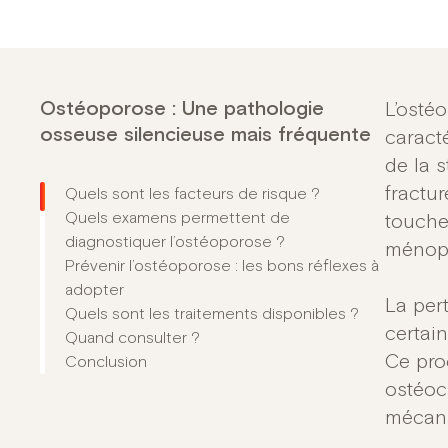
Ostéoporose : Une pathologie
L’osté
osseuse silencieuse mais fréquente
caract
de la s
fractu
Quels sont les facteurs de risque ?
Quels examens permettent de
touche
diagnostiquer l’ostéoporose ?
ménop
Prévenir l’ostéoporose : les bons réflexes à
adopter
La per
Quels sont les traitements disponibles ?
certain
Quand consulter ?
Ce pro
Conclusion
ostéoc
mécani