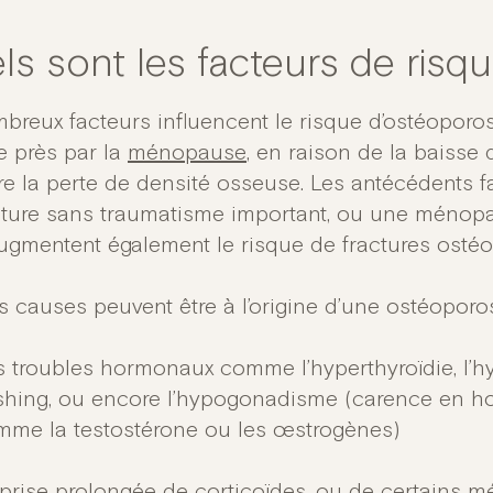
ls sont les facteurs de risq
breux facteurs influencent le risque d’ostéoporose
e près par la
ménopause
, en raison de la baisse
re la perte de densité osseuse. Les antécédents f
cture sans traumatisme important, ou une ménop
augmentent également le risque de fractures ostéo
es causes peuvent être à l’origine d’une ostéoporo
 troubles hormonaux comme l’hyperthyroïdie, l’hy
shing, ou encore l’hypogonadisme (carence en ho
mme la testostérone ou les œstrogènes)
prise prolongée de corticoïdes, ou de certains