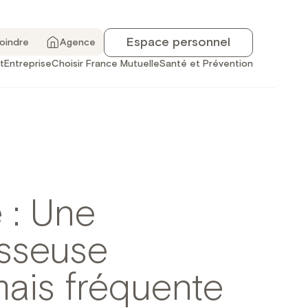
Espace personnel
joindre
Agence
t
Entreprise
Choisir France Mutuelle
Santé et Prévention
 : Une
osseuse
mais fréquente