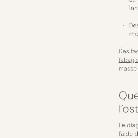
inh
De
rhu
Des fa
tabagi
masse 
Que
l’o
Le dia
l’aide