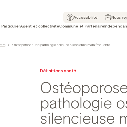
Accessibilité
Nous re
Particulier
Agent et collectivité
Commune et Partenaire
Indépendan
être
>
Ostéoporose : Une pathologie osseuse silencieuse mais fréquente
Définitions santé
Ostéoporose
pathologie 
silencieuse 