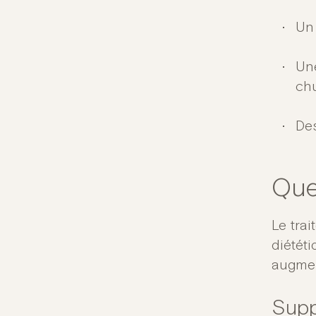
Un 
Une
ch
Des
Que
Le tra
diététi
augmen
Supp