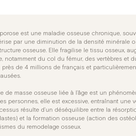
oporose est une maladie osseuse chronique, souve
érise par une diminution de la densité minérale o
tructure osseuse. Elle fragilise le tissu osseux, a
re, notamment du col du fémur, des vertèbres et d
 près de 4 millions de français et particulièreme
ausées.
te de masse osseuse liée à l’âge est un phénomè
es personnes, elle est excessive, entraînant une vé
cessus résulte d’un déséquilibre entre la résorpt
lastes) et la formation osseuse (action des ostéo
smes du remodelage osseux.