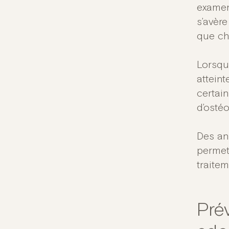
examen 
s’avèr
que ch
Lorsqu
atteint
certain
d’osté
Des an
permett
traitem
Prév