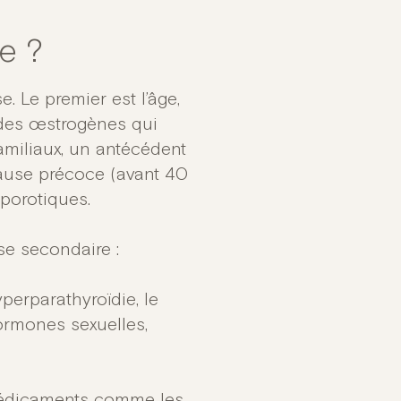
ue ?
. Le premier est l’âge,
 des œstrogènes qui
amiliaux, un antécédent
ause précoce (avant 40
porotiques.
se secondaire :
perparathyroïdie, le
rmones sexuelles,
 médicaments comme les