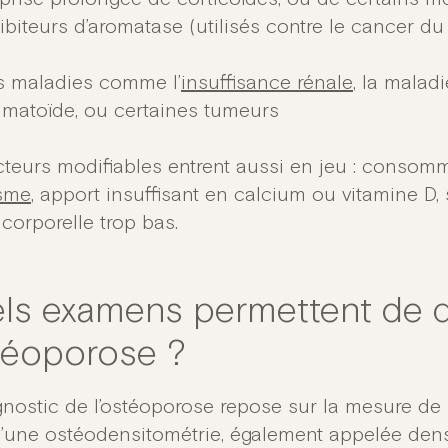
ibiteurs d’aromatase (utilisés contre le cancer du
s maladies comme l’
insuffisance rénale
, la malad
matoïde, ou certaines tumeurs
cteurs modifiables entrent aussi en jeu : consomm
sme
, apport insuffisant en calcium ou vitamine D,
corporelle trop bas.
ls examens permettent de d
stéoporose ?
gnostic de l’ostéoporose repose sur la mesure de
 d’une ostéodensitométrie, également appelée den