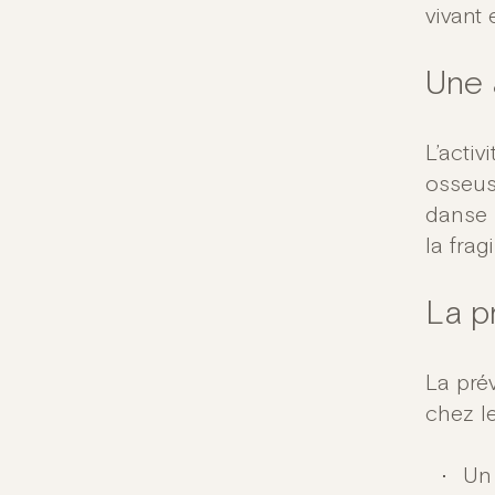
vivant 
Une 
L’activ
osseus
danse 
la fragi
La p
La pré
chez le
Un