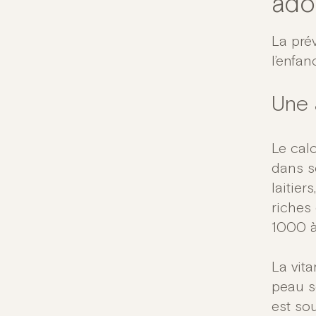
ado
La pré
l’enfan
Une 
Le cal
dans s
laitier
riches
1000 à
La vita
peau so
est so