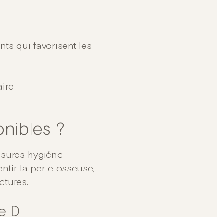
ts qui favorisent les
aire
onibles ?
esures hygiéno-
entir la perte osseuse,
ctures.
e D