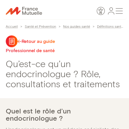
Passer
Espace
Men
au
Accessibilité
personn
contenu
Accueil
>
Santé et Prévention
>
Nos guides santé
>
Définitions santé
>
Retour au guide
Professionnel de santé
Qu’est-ce qu’un
endocrinologue ? Rôle,
consultations et traitements
Quel est le rôle d’un
endocrinologue ?