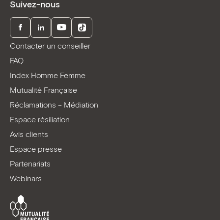
Suivez-nous
Facebook
LinkedIn
Youtube
TikTok
Contacter un conseiller
FAQ
Index Homme Femme
Mutualité Française
Réclamations – Médiation
Espace résiliation
Avis clients
Espace presse
Partenariats
Webinars