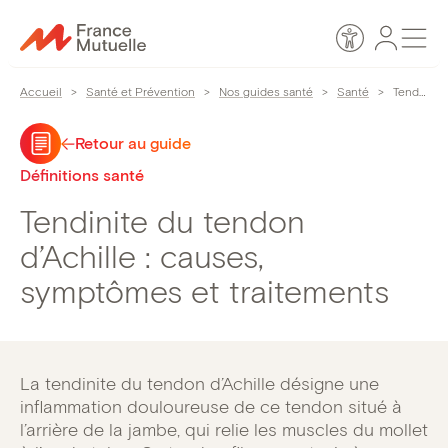
Passer
Espace
Men
au
Accessibilité
personn
contenu
Accueil
>
Santé et Prévention
>
Nos guides santé
>
Santé
>
Tendinite du tendon d’Achille : causes, symptômes et traitements
Retour au guide
Définitions santé
Tendinite du tendon
d’Achille : causes,
symptômes et traitements
La tendinite du tendon d’Achille désigne une
inflammation douloureuse de ce tendon situé à
l’arrière de la jambe, qui relie les muscles du mollet