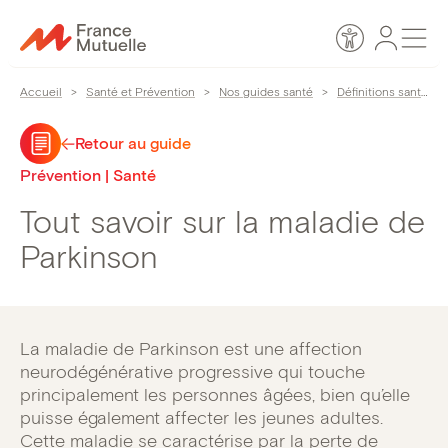
Passer
Espace
Men
au
Accessibilité
personn
contenu
Accueil
>
Santé et Prévention
>
Nos guides santé
>
Définitions santé
>
Retour au guide
Prévention | Santé
Tout savoir sur la maladie de
Parkinson
La maladie de Parkinson est une affection
neurodégénérative progressive qui touche
principalement les personnes âgées, bien qu’elle
puisse également affecter les jeunes adultes.
Cette maladie se caractérise par la perte de