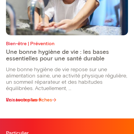
Bien-être | Prévention
Une bonne hygiène de vie : les bases
essentielles pour une santé durable
Une bonne hygiène de vie repose sur une
alimentation saine, une activité physique régulière,
un sommeil réparateur et des habitudes
équilibrées. Actuellement, ...
Voir toutes les fiches
En savoir plus
Particulier