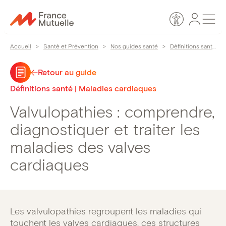
Passer
Espace
Men
au
Accessibilité
personn
contenu
Accueil
>
Santé et Prévention
>
Nos guides santé
>
Définitions santé
>
Retour au guide
Définitions santé | Maladies cardiaques
Valvulopathies : comprendre,
diagnostiquer et traiter les
maladies des valves
cardiaques
Les valvulopathies regroupent les maladies qui
touchent les valves cardiaques, ces structures