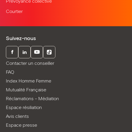
Prévoyance collective
Courtier
Suivez-nous
Facebook
LinkedIn
Youtube
TikTok
Contacter un conseiller
FAQ
Index Homme Femme
Mutualité Française
Réclamations – Médiation
Espace résiliation
Avis clients
Espace presse