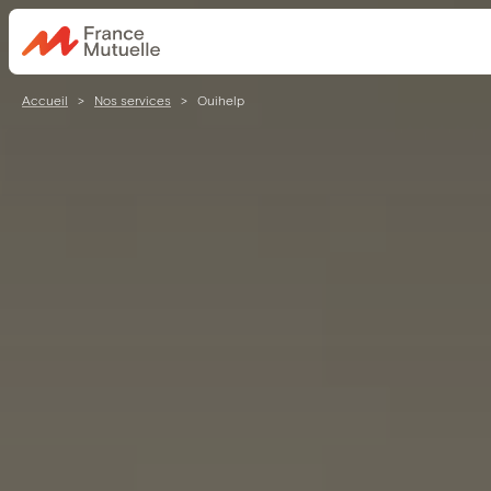
Passer
au
contenu
Accueil
>
Nos services
>
Ouihelp