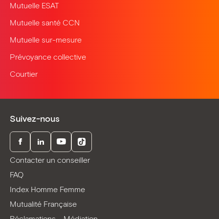
Mutuelle ESAT
Mutuelle santé CCN
Mutuelle sur-mesure
Prévoyance collective
Courtier
Suivez-nous
Facebook
LinkedIn
Youtube
TikTok
Contacter un conseiller
FAQ
Index Homme Femme
Mutualité Française
Réclamations – Médiation