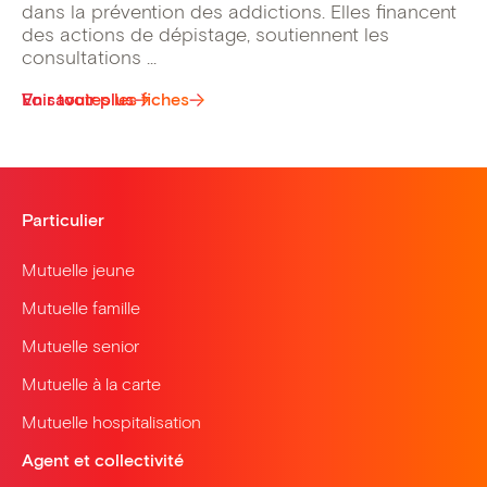
dans la prévention des addictions. Elles financent
des actions de dépistage, soutiennent les
consultations ...
Voir toutes les fiches
En savoir plus
Particulier
Mutuelle jeune
Mutuelle famille
Mutuelle senior
Mutuelle à la carte
Mutuelle hospitalisation
Agent et collectivité