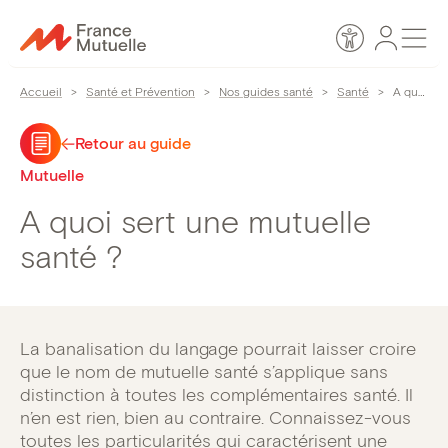
Passer
Espace
Men
au
Accessibilité
personn
contenu
Accueil
>
Santé et Prévention
>
Nos guides santé
>
Santé
>
A quoi sert une mutuelle santé ?
Retour au guide
Mutuelle
A quoi sert une mutuelle
santé ?
La banalisation du langage pourrait laisser croire
que le nom de mutuelle santé s’applique sans
distinction à toutes les complémentaires santé. Il
n’en est rien, bien au contraire. Connaissez-vous
toutes les particularités qui caractérisent une