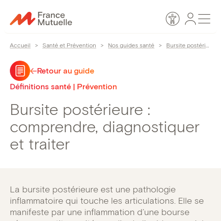
Passer
Espace
Men
au
Accessibilité
personn
contenu
Accueil
>
Santé et Prévention
>
Nos guides santé
>
Bursite postérieure : comprendre, diagnostiquer et traiter
Retour au guide
Définitions santé | Prévention
Bursite postérieure :
comprendre, diagnostiquer
et traiter
La bursite postérieure est une pathologie
inflammatoire qui touche les articulations. Elle se
manifeste par une inflammation d’une bourse