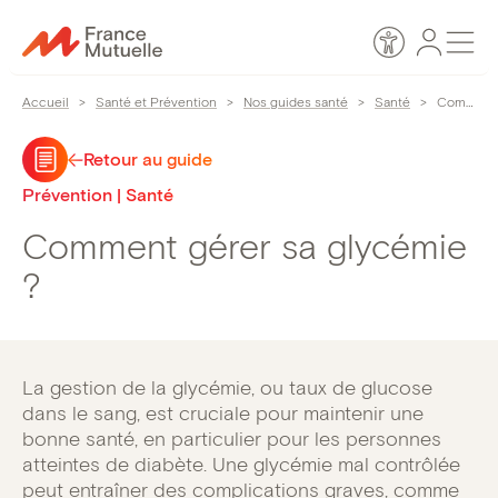
Passer
Espace
Men
au
Accessibilité
personn
contenu
Accueil
>
Santé et Prévention
>
Nos guides santé
>
Santé
>
Comment gérer sa glycémie ?
Retour au guide
Prévention | Santé
Comment gérer sa glycémie
?
La gestion de la glycémie, ou taux de glucose
dans le sang, est cruciale pour maintenir une
bonne santé, en particulier pour les personnes
atteintes de diabète. Une glycémie mal contrôlée
peut entraîner des complications graves, comme