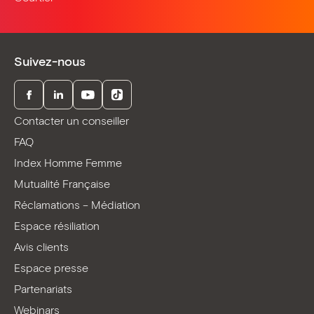
Suivez-nous
Facebook
LinkedIn
Youtube
TikTok
Contacter un conseiller
FAQ
Index Homme Femme
Mutualité Française
Réclamations – Médiation
Espace résiliation
Avis clients
Espace presse
Partenariats
Webinars