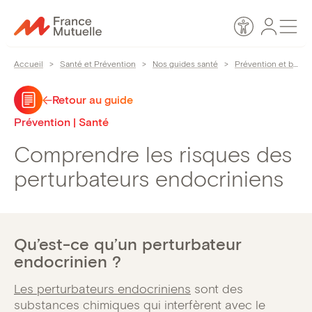
Passer
Espace
Men
au
Accessibilité
personn
contenu
Accueil
>
Santé et Prévention
>
Nos guides santé
>
Prévention et bien-être
Retour au guide
Prévention | Santé
Comprendre les risques des
perturbateurs endocriniens
Qu’est-ce qu’un perturbateur
endocrinien ?
Les perturbateurs endocriniens
sont des
substances chimiques qui interfèrent avec le