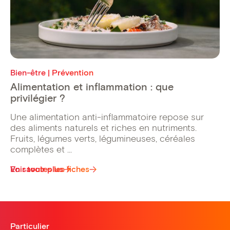
Bien-être | Prévention
Alimentation et inflammation : que
privilégier ?
Une alimentation anti-inflammatoire repose sur
des aliments naturels et riches en nutriments.
Fruits, légumes verts, légumineuses, céréales
complètes et ...
Voir toutes les fiches
En savoir plus
Particulier