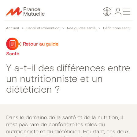
Passer
Espace
Men
au
Accessibilité
personn
contenu
Accueil
>
Santé et Prévention
>
Nos guides santé
>
Définitions santé
>
Retour au guide
Santé
Y a-t-il des différences entre
un nutritionniste et un
diététicien ?
Dans le domaine de la santé et de la nutrition, il
n’est pas rare de confondre les rôles du
nutritionniste et du diététicien. Pourtant, ces deux