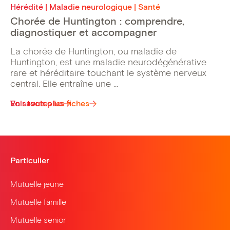
Hérédité | Maladie neurologique | Santé
Chorée de Huntington : comprendre,
diagnostiquer et accompagner
La chorée de Huntington, ou maladie de
Huntington, est une maladie neurodégénérative
rare et héréditaire touchant le système nerveux
central. Elle entraîne une ...
Voir toutes les fiches
En savoir plus
Particulier
Mutuelle jeune
Mutuelle famille
Mutuelle senior