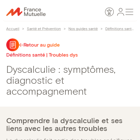
Passer
Espace
Men
au
Accessibilité
personn
contenu
Accueil
>
Santé et Prévention
>
Nos guides santé
>
Définitions santé
>
Retour au guide
Définitions santé | Troubles dys
Dyscalculie : symptômes,
diagnostic et
accompagnement
Comprendre la dyscalculie et ses
liens avec les autres troubles