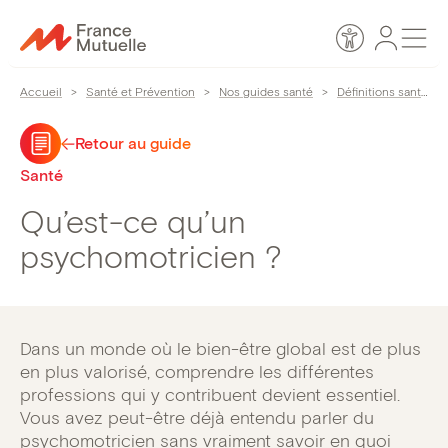
Passer
Espace
Men
au
Accessibilité
personn
contenu
Accueil
>
Santé et Prévention
>
Nos guides santé
>
Définitions santé
>
Retour au guide
Santé
Qu’est-ce qu’un
psychomotricien ?
Dans un monde où le bien-être global est de plus
en plus valorisé, comprendre les différentes
professions qui y contribuent devient essentiel.
Vous avez peut-être déjà entendu parler du
psychomotricien sans vraiment savoir en quoi