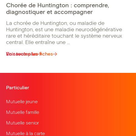
Chorée de Huntington : comprendre,
diagnostiquer et accompagner
La chorée de Huntington, ou maladie de
Huntington, est une maladie neurodégénérative
rare et héréditaire touchant le système nerveux
central. Elle entraîne une ...
Voir toutes les fiches
En savoir plus
Particulier
Mutuelle jeune
Mutuelle famille
Mutuelle senior
Mutuelle à la carte