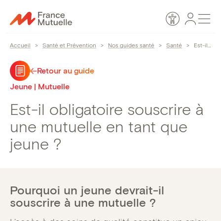
Passer
Espace
Men
au
Accessibilité
personn
contenu
Accueil
>
Santé et Prévention
>
Nos guides santé
>
Santé
>
Est-il obligatoire souscrire à une mutuelle en tant que jeune ?
Retour au guide
Jeune | Mutuelle
Est-il obligatoire souscrire à
une mutuelle en tant que
jeune ?
Pourquoi un jeune devrait-il
souscrire à une mutuelle ?