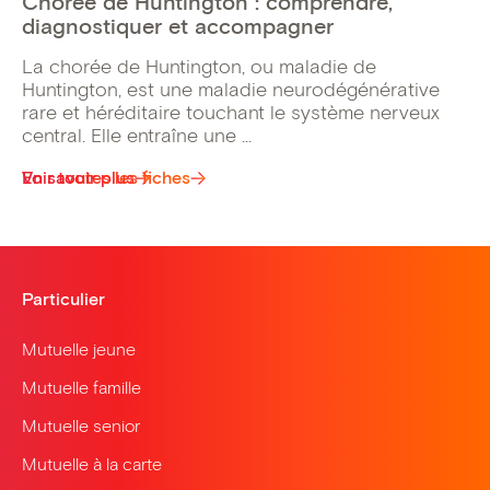
Chorée de Huntington : comprendre,
diagnostiquer et accompagner
La chorée de Huntington, ou maladie de
Huntington, est une maladie neurodégénérative
rare et héréditaire touchant le système nerveux
central. Elle entraîne une ...
Voir toutes les fiches
En savoir plus
Particulier
Mutuelle jeune
Mutuelle famille
Mutuelle senior
Mutuelle à la carte