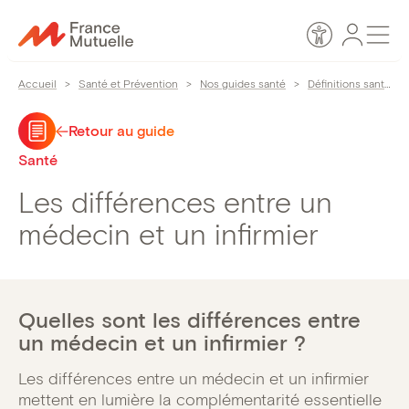
Passer
Espace
Men
au
Accessibilité
personn
contenu
Accueil
>
Santé et Prévention
>
Nos guides santé
>
Définitions santé
>
Retour au guide
Santé
Les différences entre un
médecin et un infirmier
Quelles sont les différences entre
un médecin et un infirmier ?
Les différences entre un médecin et un infirmier
mettent en lumière la complémentarité essentielle