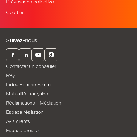
Prévoyance collective
Courtier
Suivez-nous
Facebook
LinkedIn
Youtube
TikTok
Contacter un conseiller
FAQ
Index Homme Femme
Mutualité Française
Réclamations – Médiation
Espace résiliation
Avis clients
Espace presse