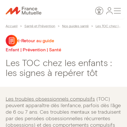
Passer
Espace
Men
au
Accessibilité
personn
contenu
Accueil
>
Santé et Prévention
>
Nos guides santé
>
Les TOC chez les enfants : les signes à repérer tôt
Retour au guide
Enfant | Prévention | Santé
Les TOC chez les enfants :
les signes à repérer tôt
Les troubles obsessionnels compulsifs
(TOC)
peuvent apparaître dès l’enfance, parfois dès l’âge
de 6 ou 7 ans. Ces troubles mentaux se traduisent
par des pensées obsessionnelles récurrentes
(obsessions) et des comportements compulsifs